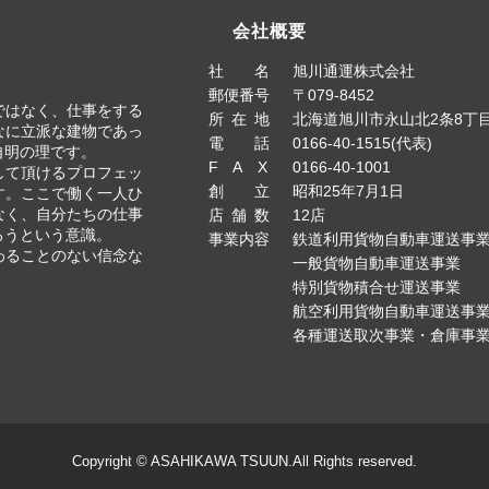
会社概要
社
名
旭川通運株式会社
。
郵便番号
〒079-8452
ではなく、仕事をする
所在
地
北海道旭川市永山北2条8丁目
なに立派な建物であっ
電
話
0166-40-1515(代表)
自明の理です。
FA
X
0166-40-1001
して頂けるプロフェッ
創
立
昭和25年7月1日
す。ここで働く一人ひ
なく、自分たちの仕事
店舗
数
12店
ろうという意識。
事業内容
鉄道利用貨物自動車運送事
わることのない信念な
一般貨物自動車運送事業
特別貨物積合せ運送事業
航空利用貨物自動車運送事
各種運送取次事業・倉庫事
Copyright © ASAHIKAWA TSUUN.All Rights reserved.